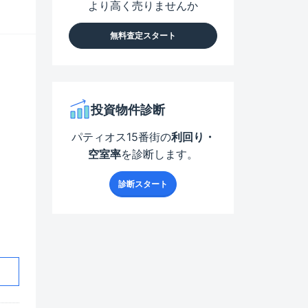
より高く売りませんか
無料査定スタート
投資物件診断
パティオス15番街の
利回り・
空室率
を診断します。
診断スタート