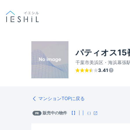
パティオス15
千葉市美浜区・海浜幕張駅 
3.41
マンションTOPに戻る
販売中の物件
【
】
|
|
（
）
PR