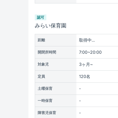
認可
みらい保育園
取得中...
距離
7:00~20:00
開閉所時間
3ヶ月~
対象児
120名
定員
-
土曜保育
-
一時保育
-
障害児保育