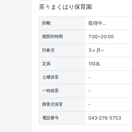
茶々まくはり保育園
取得中...
距離
7:00~20:00
開閉所時間
3ヶ月~
対象児
110名
定員
-
土曜保育
-
一時保育
-
障害児保育
043-276-5753
電話番号